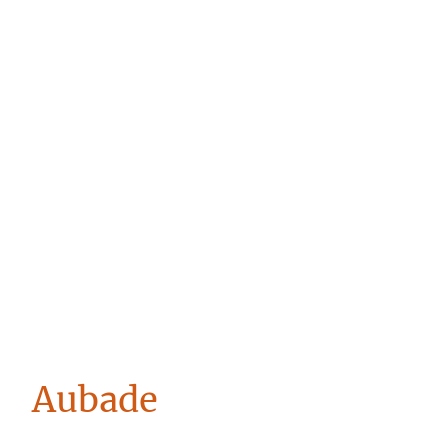
Niet meer kunnen slapen door de luilakkers? Pak uw stalen ros
uit de schuur, scheur naar de Hof en fiets mee met Jan van
Rijswijk. Hij heeft weer een mooie route uitgestippeld van
ongeveer 20 kilometer. Zo kunt u lekker fit Koningsdag in! Na
afloop staat er een heerlijk kopje koffie met een oranjesoes
voor u klaar.
Aubade