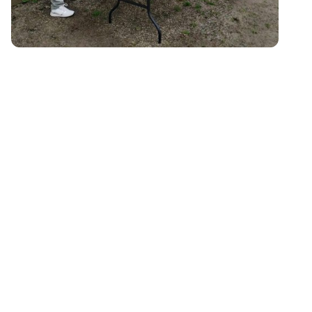
Kinderspelen
11:00 tot 12:30 uur
Wie Koningsdag zegt, zegt Kinderspelen! Ook dit jaar hebben
Annette en Adriaan weer leuke spelletjes uitgezocht voor de
kinderen. Samen met een groep vrijwilligers gaan zij de kids
een lach op hun gezicht bezorgen. Het parcours is geschikt
voor kinderen van groep 1 tot en met groep 8. Ook is er een
peuter kaart, zodat de allerkleinste alvast een spelletje kunnen
uitproberen!