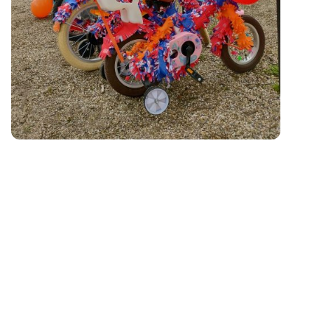
Optocht versierde
kinderfietsen
10:00 uur
De kinderen staan te popelen, mogen we al? Ja, de aubade zit
erop en nu mogen ze van start! We verzamelen allemaal