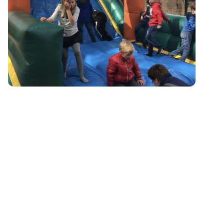
Springparadijs
10:00 tot 16:00 uur
Heel veel springplezier voor alle leeftijden! De gehele dag is er
begeleiding aanwezig, echter het betreden van de kussens is
geheel op eigen risico!