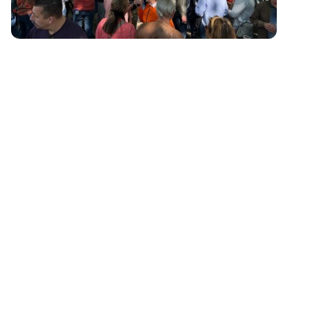
Disco Holiday
10:00 tot 18:00 uur
Onze vaste gasten Donnie en Ronnie van Disco Holiday zijn
niet weg te denken tijdens Koningsdag in Amerongen. Zij gaan
er samen met jullie weer een gezellig feestje van maken!